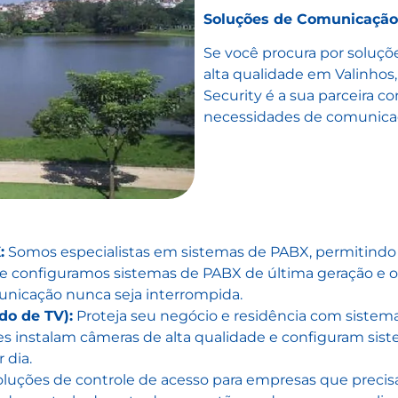
Soluções de Comunicação
Se você procura por soluç
alta qualidade em Valinhos
Security é a sua parceira co
necessidades de comunicaç
:
Somos especialistas em sistemas de PABX, permitind
os e configuramos sistemas de PABX de última geração 
unicação nunca seja interrompida.
do de TV):
Proteja seu negócio e residência com sistemas
tes instalam câmeras de alta qualidade e configuram s
 dia.
uções de controle de acesso para empresas que precisa