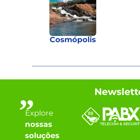
Cosmópolis
Newslett
”
Explore
nossas
soluções