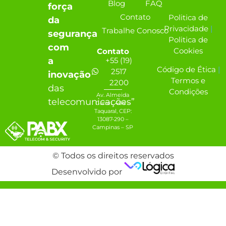
Blog
FAQ
força
Contato
Politica de
da
Privacidade
|
Trabalhe Conosco
segurança
Politica de
com
Cookies
Contato
+55 (19)
a
Código de Ética
|
2517
inovação
Termos e
2200
das
Condições
Av. Almeida
telecomunicações”
Garret, 464 –
Taquaral, CEP:
13087-290 –
Campinas – SP
© Todos os direitos reservados
Desenvolvido por