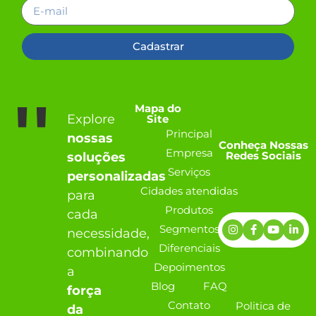
Cadastrar
''
Mapa do
Explore
Site
Principal
nossas
Conheça Nossas
Empresa
Redes Sociais
soluções
Serviços
personalizadas
Cidades atendidas
para
Produtos
cada
Segmentos
necessidade,
Diferenciais
combinando
Depoimentos
a
Blog
FAQ
força
Contato
Politica de
da