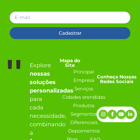
Cadastrar
''
Mapa do
Explore
Site
Principal
nossas
Conheça Nossas
Empresa
Redes Sociais
soluções
Serviços
personalizadas
Cidades atendidas
para
Produtos
cada
Segmentos
necessidade,
Diferenciais
combinando
Depoimentos
a
Blog
FAQ