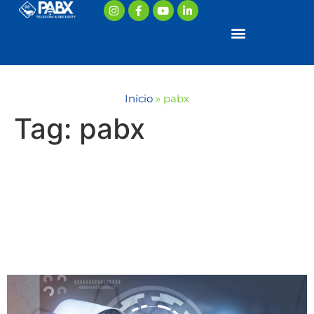
Início
»
pabx
Tag:
pabx
COMO A INTELIGÊNCIA
ARTIFICIAL ESTÁ
REVOLUCIONANDO O
SETOR DE SEGURANÇA