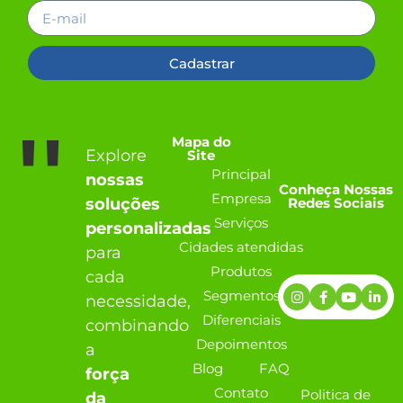
Cadastrar
''
Mapa do
Explore
Site
Principal
nossas
Conheça Nossas
Empresa
Redes Sociais
soluções
Serviços
personalizadas
Cidades atendidas
para
Produtos
cada
Segmentos
necessidade,
Diferenciais
combinando
Depoimentos
a
Blog
FAQ
força
Contato
Politica de
da